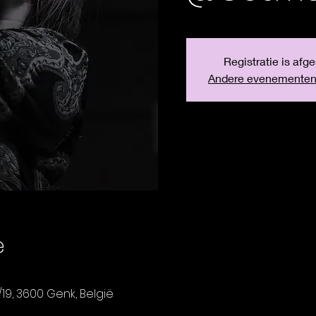
Registratie is afg
Andere evenementen
e
19, 3600 Genk, België