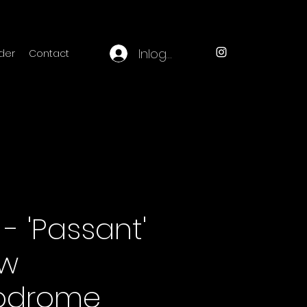
Inloggen
der
Contact
- 'Passant'
ow
drome