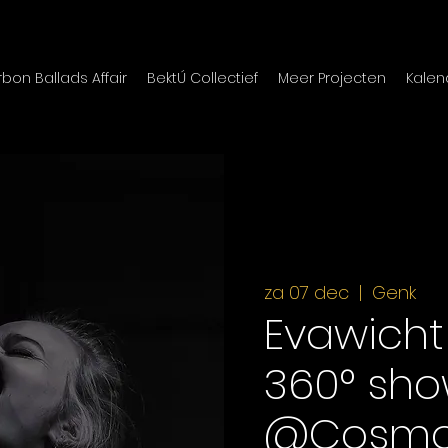
bon Ballads Affair
BektÚ Collectief
Meer Projecten
Kalen
za 07 dec
  |  
Genk
Evawicht 
360° sh
@Cosmo