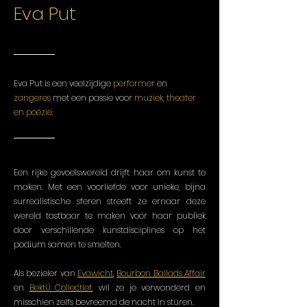
Eva Put
Eva Put is een veelzijdige
performer
en
zangeres
met een passie voor
muziek, theater
en poëzie
.
Een rijke gevoelswereld drijft haar om kunst te
maken. Met een voorliefde voor unieke, bijna
surrealistische sferen streeft ze ernaar deze
wereld tastbaar te maken voor haar publiek
door verschillende kunstdisciplines op het
podium samen te smelten.
Als bezieler van
Evawicht
,
Bourbon Ballads Affair
en
BektÚ Collectief
, wil ze je verwonderd en
misschien zelfs bevreemd de nacht in sturen.