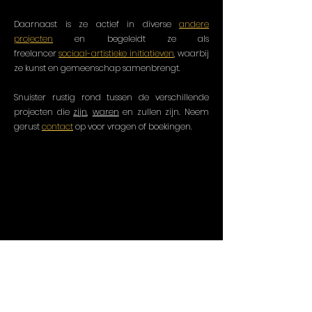
Daarnaast is ze actief in diverse
andere
projecten
en begeleidt ze als
freelancer
sociaal-artistieke initiatieven
, waarbij
ze kunst en gemeenschap samenbrengt.
Snuister rustig rond tussen de verschillende
projecten die
zijn
,
waren
en zullen zijn. Neem
gerust
contact
op voor vragen of boekingen.